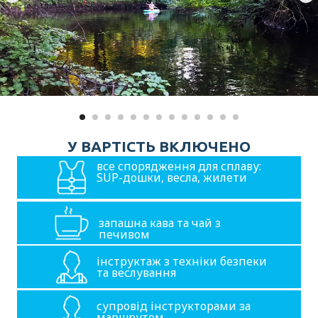
У ВАРТІСТЬ ВКЛЮЧЕНО
все спорядження для сплаву:
SUP-дошки, весла, жилети
запашна кава та чай з
печивом
інструктаж з техніки безпеки
та веслування
супровід інструкторами за
маршрутом