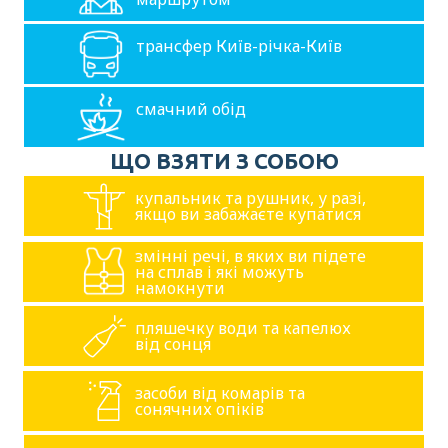
трансфер Київ-річка-Київ
смачний обід
ЩО ВЗЯТИ З СОБОЮ
купальник та рушник, у разі,
якщо ви забажаєте купатися
змінні речі, в яких ви підете
на сплав і які можуть
намокнути
пляшечку води та капелюх
від сонця
засоби від комарів та
сонячних опіків