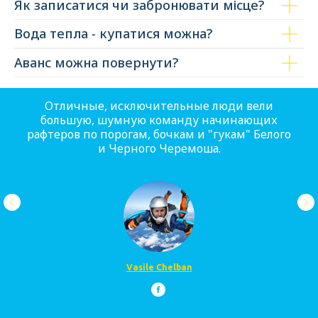
Як записатися чи забронювати місце?
Вода тепла - купатися можна?
Аванс можна повернути?
Отличные, исключительные люди вели
большую, шумную команду начинающих
рафтеров по порогам, бочкам и "гукам" Белого
и Черного Черемоша.
Vasile Chelban