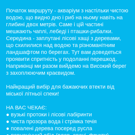
Початок маршруту - акваріум з настільки чистою
водою, що видно дно і риб на ньому навіть на
глибині двох метрів. Саме і цій частині
мешкають чаплі, лебеді і пташки-рибалки.
Середина - заплутані лісові хащі з деревами,
що схилилися над водою та різноманітним
ландшафтом по берегах. Тут вам доведеться
проявити спритність у подоланні перешкод.
Наприкінці ми разом вийдемо на Високий берег
з захоплюючим краєвидом.
Найкращий вибір для бажаючих втекти від
міської літньої спеки!
НА ВАС ЧЕКАЄ:
● вузькі протоки і лісові лабіринти
● чиста прозора вода і стрімка течія
● повалені дерева посеред русла