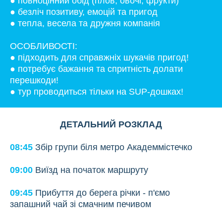
● повноцінний обід (плов, овочі, фрукти)
● безліч позитиву, емоцій та пригод
● тепла, весела та дружня компанія
ОСОБЛИВОСТІ:
● підходить для справжніх шукачів пригод!
● потребує бажання та спритність долати
перешкоди!
● тур проводиться тільки на SUP-дошках!
ДЕТАЛЬНИЙ РОЗКЛАД
08:45
Збір групи біля метро Академмістечко
09:00
Виїзд на початок маршруту
09:45
Прибуття до берега річки - п'ємо
запашний чай зі смачним печивом