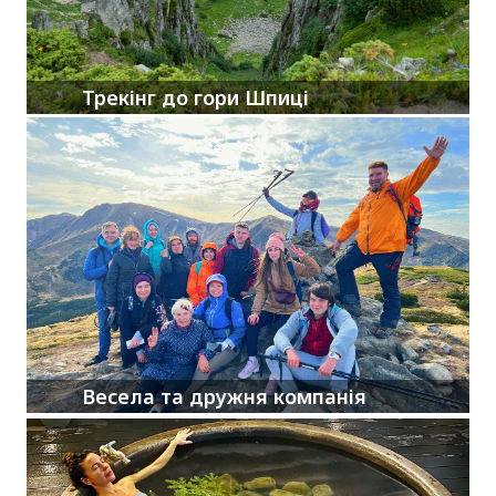
Трекінг до гори Шпиці
Весела та дружня компанія