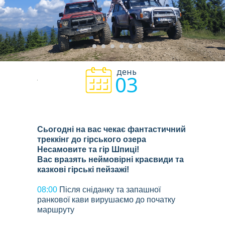
день
03
Сьогодні на вас чекає фантастичний
треккінг до гірського озера
Несамовите та гір Шпиці!
Вас вразять неймовірні краєвиди та
казкові гірські пейзажі!
08:00
Після сніданку та запашної
ранкової кави вирушаємо до початку
маршруту