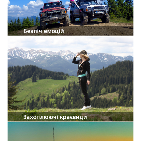
Безліч емоцій
Захоплюючі краєвиди