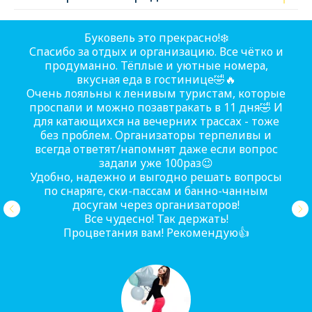
Буковель это прекрасно!❄️
Спасибо за отдых и организацию. Все чётко и
продуманно. Тёплые и уютные номера,
вкусная еда в гостинице🤣🔥
Очень лояльны к ленивым туристам, которые
проспали и можно позавтракать в 11 дня🤣 И
для катающихся на вечерних трассах - тоже
без проблем. Организаторы терпеливы и
всегда ответят/напомнят даже если вопрос
задали уже 100раз😉
Удобно, надежно и выгодно решать вопросы
по снаряге, ски-пассам и банно-чанным
досугам через организаторов!
Все чудесно! Так держать!
Процветания вам! Рекомендую👍