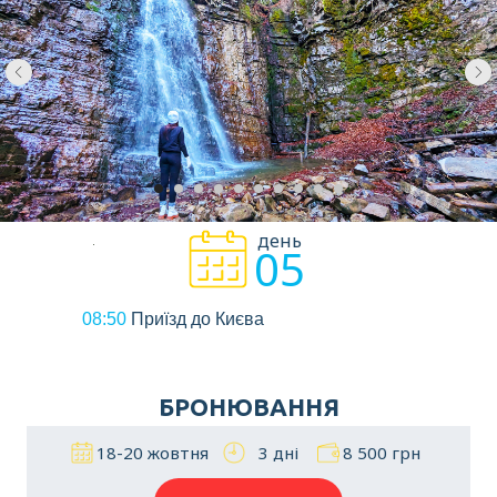
день
05
08:50
Приїзд до Києва
БРОНЮВАННЯ
18-20 жовтня
3 дні
8 500 грн