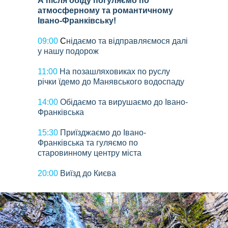
А після обіду погуляємо по
атмосферному та романтичному
Івано-Франківську!
09:00
С
нідаємо та відправляємося далі
у нашу подорож
11:00
На позашляховиках по руслу
річки їдемо до Манявського водоспаду
14:00
Обідаємо та вирушаємо до Івано-
Франківська
15:30
Приїзджаємо до Івано-
Франківська та гуляємо по
старовинному центру міста
20:00
Виїзд до Києва