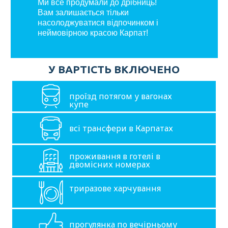
Ми все продумали до дрібниць!
Вам залишається тільки
насолоджуватися відпочинком і
неймовірною красою Карпат!
У ВАРТІСТЬ ВКЛЮЧЕНО
проїзд потягом у вагонах
купе
всі трансфери в Карпатах
проживання в готелі в
двомісних номерах
триразове харчування
прогулянка по вечірньому