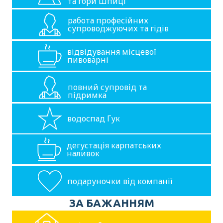
та гори Шпиці
работа професійних
супроводжуючих та гідів
відвідування місцевої
пивоварні
повний супровід та
підримка
водоспад Гук
дегустація карпатських
наливок
подаруночки від компанії
ЗА БАЖАННЯМ