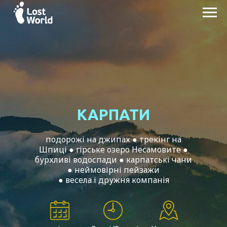
КАРПАТИ
подорожі на джипах ● трекінг на
Шпиці ● гірське озеро Несамовите ●
бурхливі водоспади ● карпатські чани
● неймовірні пейзажи
● весела і дружня компанія