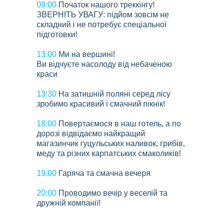
09:00
Початок нашого треккінгу!
ЗВЕРНІТЬ УВАГУ: підйом зовсім не
складний і не потребує спеціальної
підготовки!
13:00
Ми на вершині!
Ви відчуєте насолоду від небаченою
краси
13:30
На затишній поляні серед лісу
зробимо красивий і смачний пікнік!
18:00
Повертаємося в наш готель, а по
дорозі відвідаємо найкращий
магазинчик гуцульських наливок, грибів,
меду та різних карпатських смаколиків!
19:00
Гаряча та смачна вечеря
20:00
Проводимо вечір у веселій та
дружній компанії!