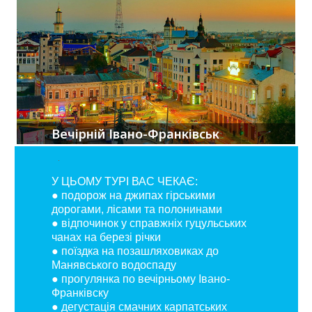
Вечірній Івано-Франківськ
У ЦЬОМУ ТУРІ ВАС ЧЕКАЄ:
● подорож на джипах гірськими
дорогами, лісами та полонинами
● відпочинок у справжніх гуцульських
чанах на березі річки
● поїздка на позашляховиках до
Манявського водоспаду
● прогулянка по вечірньому Івано-
Франківску
● дегустація смачних карпатських