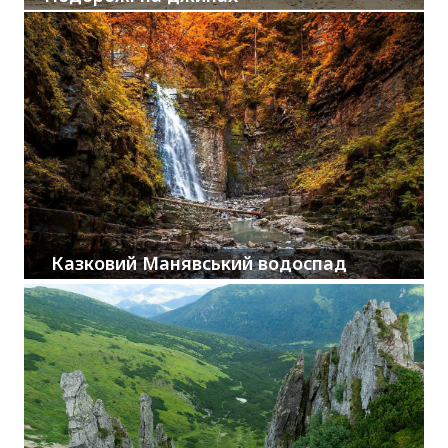
Казковий Манявський водоспад